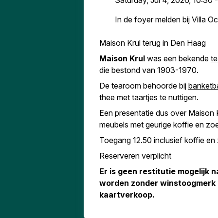
Saturday, Jul 4, 2026, 10:30 
In de foyer melden bij Villa 
Maison Krul terug in Den Haag
Maison Krul
was een bekende
t
die bestond van 1903-1970.
De tearoom behoorde bij
banketba
thee met taartjes te nuttigen.
Een presentatie dus over Maison K
meubels met geurige koffie en zoe
Toegang 12.50 inclusief koffie en
Reserveren verplicht
Er is geen restitutie mogelijk
worden zonder winstoogmerk g
kaartverkoop.